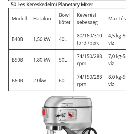
50 l-es Kereskedelmi Planetary Mixer
BowI
Keverési
Modell
Hatalom
Max.Tészta
kötet
sebesség
80/160/310
4,5 kg-50%
B40B
1,50 kW
40L
ford./perc
víz
74/150/288
7,0 kg-50%
B50B
1,80 kW
50L
rpm
víz
74/150/288
8,0 kg-50%
B60B
2.0kw
60L
rpm
víz