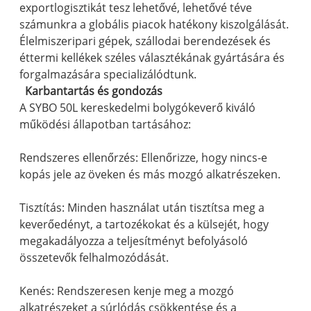
exportlogisztikát tesz lehetővé, lehetővé téve
számunkra a globális piacok hatékony kiszolgálását.
Élelmiszeripari gépek, szállodai berendezések és
éttermi kellékek széles választékának gyártására és
forgalmazására specializálódtunk.
Karbantartás és gondozás
A SYBO 50L kereskedelmi bolygókeverő kiváló
működési állapotban tartásához:
Rendszeres ellenőrzés: Ellenőrizze, hogy nincs-e
kopás jele az öveken és más mozgó alkatrészeken.
Tisztítás: Minden használat után tisztítsa meg a
keverőedényt, a tartozékokat és a külsejét, hogy
megakadályozza a teljesítményt befolyásoló
összetevők felhalmozódását.
Kenés: Rendszeresen kenje meg a mozgó
alkatrészeket a súrlódás csökkentése és a