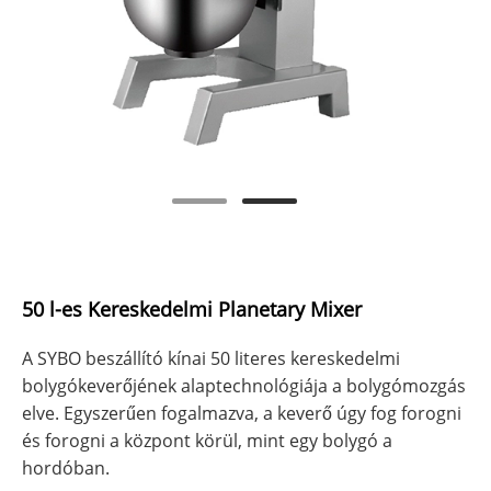
50 l-es Kereskedelmi Planetary Mixer
A SYBO beszállító kínai 50 literes kereskedelmi
bolygókeverőjének alaptechnológiája a bolygómozgás
elve. Egyszerűen fogalmazva, a keverő úgy fog forogni
és forogni a központ körül, mint egy bolygó a
hordóban.