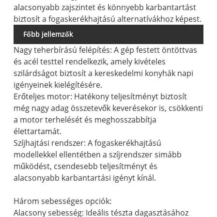
alacsonyabb zajszintet és könnyebb karbantartást
biztosít a fogaskerékhajtású alternatívákhoz képest.
Főbb jellemzők
Nagy teherbírású felépítés: A gép festett öntöttvas
és acél testtel rendelkezik, amely kivételes
szilárdságot biztosít a kereskedelmi konyhák napi
igényeinek kielégítésére.
Erőteljes motor: Hatékony teljesítményt biztosít
még nagy adag összetevők keverésekor is, csökkenti
a motor terhelését és meghosszabbítja
élettartamát.
Szíjhajtási rendszer: A fogaskerékhajtású
modellekkel ellentétben a szíjrendszer simább
működést, csendesebb teljesítményt és
alacsonyabb karbantartási igényt kínál.
Három sebességes opciók:
Alacsony sebesség: Ideális tészta dagasztásához