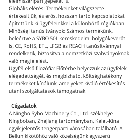
élelmiszeripari gépeket is.
Globális elérés: Termékeinket világszerte
értékesítjük, és erős, hosszan tartó kapcsolatokat
építettünk ki ügyfeleinkkel a különböző régiókban.
Minőségi tanúsítványok: Számos termékünk,
beleértve a SYBO 50L kereskedelmi bolygókeverőt
is, CE, RoHS, ETL, LFGB és REACH tanúsítvánnyal
rendelkezik, biztosítva a nemzetközi szabványoknak
való megfelelést.
Ügyfél-első filozófia: Előtérbe helyezzük az ügyfelek
elégedettségét, és megbízható, költséghatékony
termékeket kínálunk, amelyeket kiváló értékesítés
utáni szolgáltatások támogatnak.
Cégadatok
A Ningbo Sybo Machinery Co., Ltd. székhelye
Ningboban, Zhejiang tartományban, Kelet-Kína
egyik jelentős tengerparti városában található. A
Beilun kikötőhöz való közelségünk egyszerű