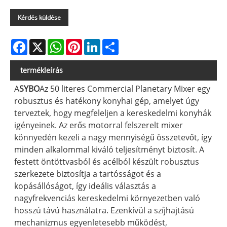
Kérdés küldése
Facebook
X
WhatsApp
Pinterest
LinkedIn
Share
termékleírás
A
SYBO
Az 50 literes Commercial Planetary Mixer egy
robusztus és hatékony konyhai gép, amelyet úgy
terveztek, hogy megfeleljen a kereskedelmi konyhák
igényeinek. Az erős motorral felszerelt mixer
könnyedén kezeli a nagy mennyiségű összetevőt, így
minden alkalommal kiváló teljesítményt biztosít. A
festett öntöttvasból és acélból készült robusztus
szerkezete biztosítja a tartósságot és a
kopásállóságot, így ideális választás a
nagyfrekvenciás kereskedelmi környezetben való
hosszú távú használatra. Ezenkívül a szíjhajtású
mechanizmus egyenletesebb működést,