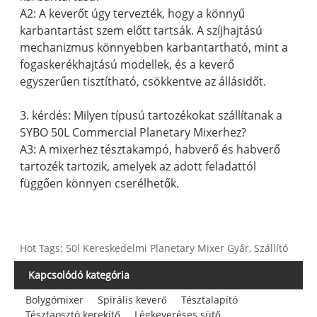
A2: A keverőt úgy tervezték, hogy a könnyű
karbantartást szem előtt tartsák. A szíjhajtású
mechanizmus könnyebben karbantartható, mint a
fogaskerékhajtású modellek, és a keverő
egyszerűen tisztítható, csökkentve az állásidőt.
3. kérdés: Milyen típusú tartozékokat szállítanak a
SYBO 50L Commercial Planetary Mixerhez?
A3: A mixerhez tésztakampó, habverő és habverő
tartozék tartozik, amelyek az adott feladattól
függően könnyen cserélhetők.
Hot Tags: 50l Kereskedelmi Planetary Mixer Gyár, Szállító
Kapcsolódó kategória
Bolygómixer
Spirális keverő
Tésztalapító
Tésztaosztó kerekítő
Légkeveréses sütő