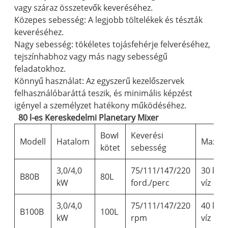
vagy száraz összetevők keveréséhez.
Közepes sebesség: A legjobb töltelékek és tészták
keveréséhez.
Nagy sebesség: tökéletes tojásfehérje felveréséhez,
tejszínhabhoz vagy más nagy sebességű
feladatokhoz.
Könnyű használat: Az egyszerű kezelőszervek
felhasználóbaráttá teszik, és minimális képzést
igényel a személyzet hatékony működéséhez.
80 l-es Kereskedelmi Planetary Mixer
BowI
Keverési
Modell
Hatalom
Max.Té
kötet
sebesség
3,0/4,0
75/111/147/220
30 kg-
B80B
80L
kW
ford./perc
víz
3,0/4,0
75/111/147/220
40 kg-
B100B
100L
kW
rpm
víz